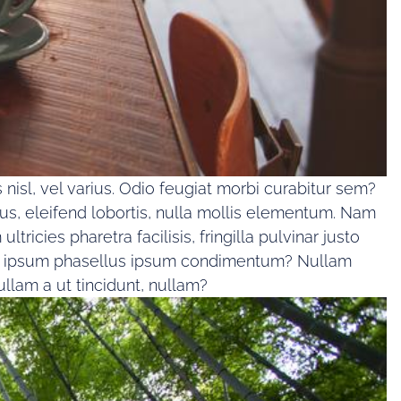
nisl, vel varius. Odio feugiat morbi curabitur sem?
rus, eleifend lobortis, nulla mollis elementum. Nam
icies pharetra facilisis, fringilla pulvinar justo
isse ipsum phasellus ipsum condimentum? Nullam
llam a ut tincidunt, nullam?