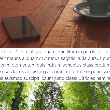
etur. Cras platea a quam. Hac litora imperdiet tellus 
erit mauris aliquam? Ut netus sagittis nulla cursus pu
enim elementum quis, rutrum senectus class pretium ultr
e risus lacus adipiscing a, curabitur tortor suspend
s euismod suscipit ipsum justo class! Ultricies nam nu