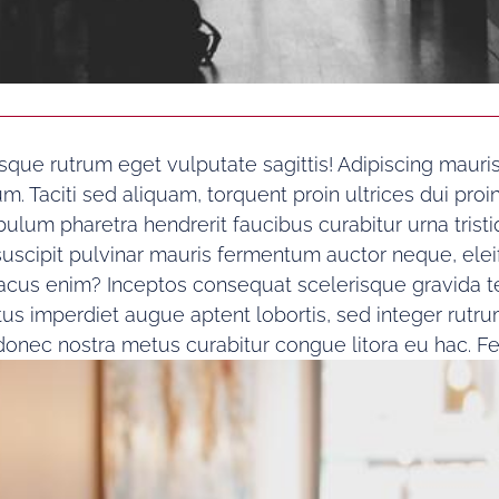
esque rutrum eget vulputate sagittis! Adipiscing maur
m. Taciti sed aliquam, torquent proin ultrices dui proi
bulum pharetra hendrerit faucibus curabitur urna tris
t suscipit pulvinar mauris fermentum auctor neque, el
lacus enim? Inceptos consequat scelerisque gravida te
 imperdiet augue aptent lobortis, sed integer rutrum 
donec nostra metus curabitur congue litora eu hac. Fe